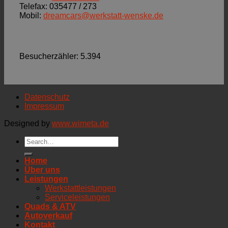
Telefax: 035477 / 273
Mobil:
dreamcars@werkstatt-wenske.de
Besucherzähler:
5.394
Datenschutz
Impressum
Designed by
www.wimeta.de
Home
Über uns
Leistungen
Werkstattleistungen
Serviceleistungen
Quads & ATV
Autoverkauf
Kontakt