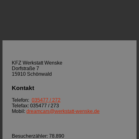
KFZ Werkstatt Wenske
Dorfstraße 7
15910 Schönwald
Kontakt
Telefon:
035477 / 272
Telefax: 035477 / 273
Mobil:
dreamcars@werkstatt-wenske.de
Besucherzähler:
78.890